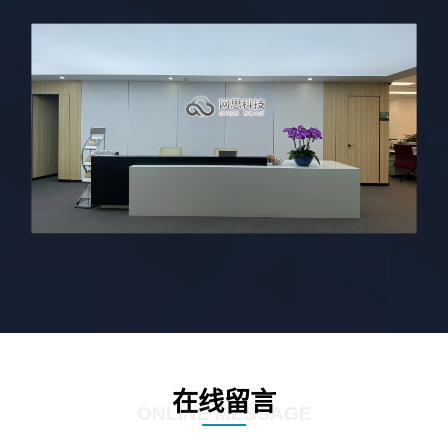
在线留言
ONLINE MESSAGE