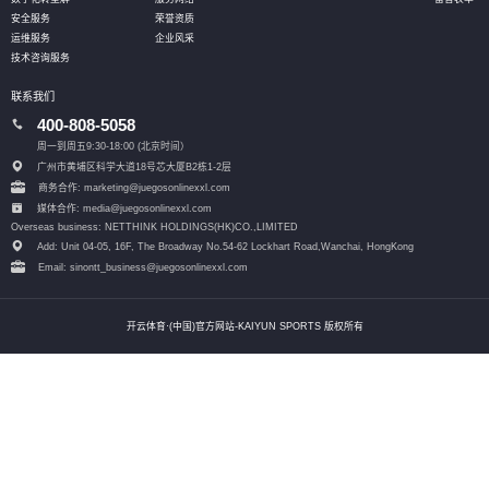
安全服务
荣誉资质
运维服务
企业风采
技术咨询服务
联系我们
400-808-5058
周一到周五9:30-18:00 (北京时间）
广州市黄埔区科学大道18号芯大厦B2栋1-2层
商务合作: marketing@juegosonlinexxl.com
媒体合作: media@juegosonlinexxl.com
Overseas business: NETTHINK HOLDINGS(HK)CO.,LIMITED
Add: Unit 04-05, 16F, The Broadway No.54-62 Lockhart Road,
Wanchai, HongKong
Email: sinontt_business@juegosonlinexxl.com
开云体育·(中国)官方网站-KAIYUN SPORTS 版权所有