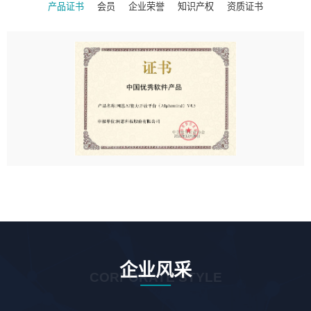
产品证书
会员
企业荣誉
知识产权
资质证书
企业风采
CORPORATE STYLE