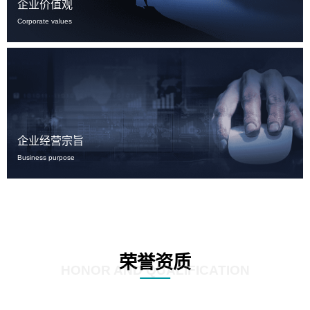
企业价值观
Corporate values
企业经营宗旨
Business purpose
荣誉资质
HONOR AND QUALIFICATION